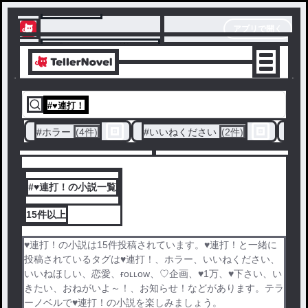
テラーノベル
アプリで開く
アプリでサクサク楽しめる
#
♥連打！
#
ホラー
(4件)
#
いいねください
(2件)
#
い
#♥連打！の小説一覧
15件
以上
♥連打！の小説は15件投稿されています。♥連打！と一緒に
投稿されているタグは♥連打！、ホラー、いいねください、
いいねほしい、恋愛、ғᴏʟʟᴏᴡ、♡企画、♥1万、♥下さい、い
きたい、おねがいよ～！、お知らせ！などがあります。テラ
ーノベルで♥連打！の小説を楽しみましょう。