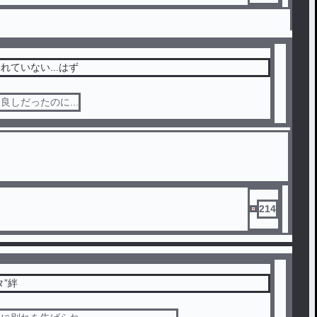
れていない...はず
良しだったのに...
214
タ”絆