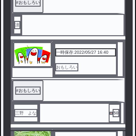
#
おもしろい
凛
一時保存:2022/05/27 16:40
おもしろい
#
おもしろい
三野 よな
50