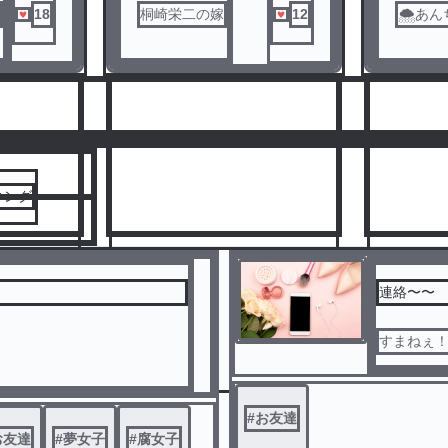
18
桐崎栄二の嫁
12
🌨あん
人気ランキングをみる
キング
連絡〜〜
すまねぇ
8
9
#
お友達
お友達
#
夢女子
#
腐女子