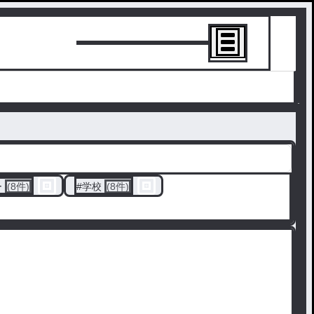
トーリーを書
ー
(8件)
#
学校
(8件)