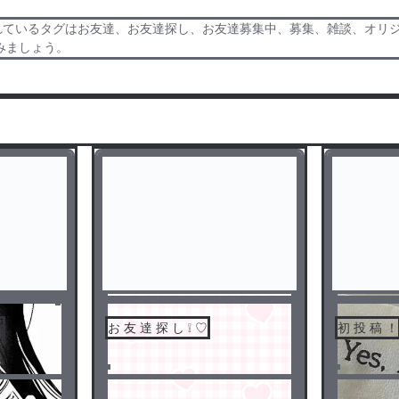
されているタグはお友達、お友達探し、お友達募集中、募集、雑談、オリ
みましょう。
り
お 友 達 探 し ❕ ♡
初 投 稿 ！