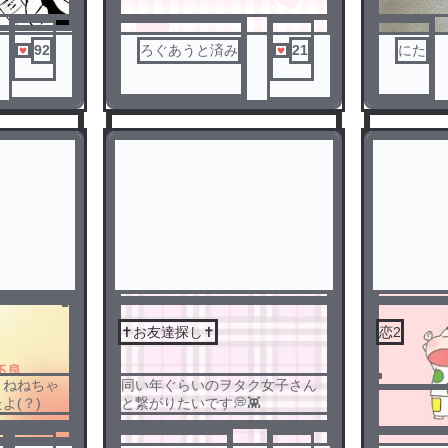
92
ろぐあうと済み
21
にた
ノベ
ル
✝お友達探し✝
恋2
3
4
とねねちゃ
同い年ぐらいのヲタク女子さん
よ(？)
と繋がりたいです💭👾