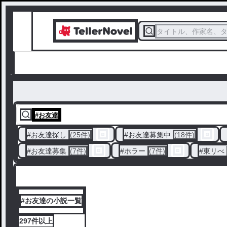
タイトル、作家名、
#
お友達
#
お友達探し
(25件)
#
お友達募集中
(18件)
#
お友達募集
(7件)
#
ホラー
(7件)
#
東リべ
#お友達の小説一覧
297件
以上