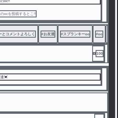
oc!!
のocを投稿するとこ!!
ローとコメントよろしく
#
お友達
#
スプランキーoc
#
oc
#
友達
100
達💓