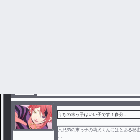
助けてや
ジェルは学校でいじめられている。それ
め笑顔で居続ける。
#
すとぷり
#
すとぷり兄弟
#
いじめ
みゆみゆ
うちの末っ子はいい子です！多分…
六兄弟の末っ子の莉犬くんにはとある秘