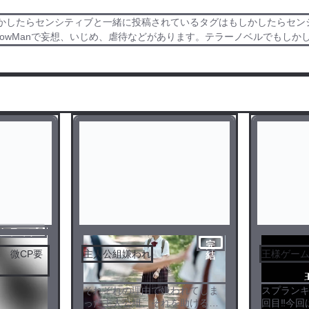
かしたらセンシティブと一緒に投稿されているタグはもしかしたらセン
nowManで妄想、いじめ、虐待などがあります。テラーノベルでもし
シティブ
完
 微CP要
主人公組嫌われ
王様ゲーム
結
それぞれの理由で嫌われてしま
スプランキ
った主人公組、それを助ける主
回目‼️今