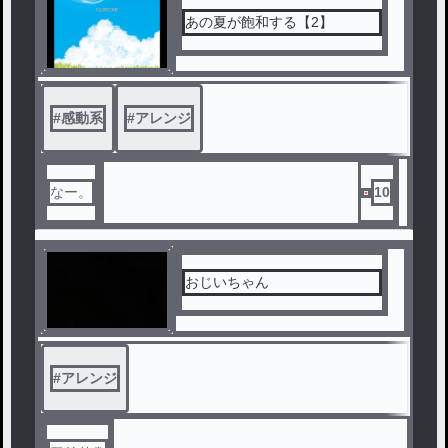
あの夏が飽和する【2】
#
感動系
#
アレンジ
なー。
10
おじいちゃん
#
アレンジ