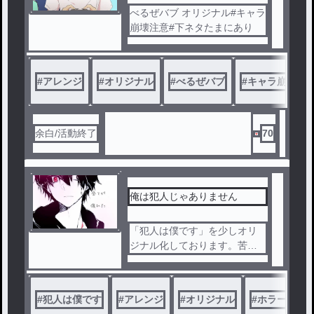
べるぜバブ オリジナル#キャラ
崩壊注意#下ネタたまにあり
#
アレンジ
#
オリジナル
#
べるぜバブ
#
キャラ崩壊注
余白/活動終了
70
俺は犯人じゃありません
「犯人は僕です」を少しオリ
ジナル化しております。苦手
な方は見ないでください。ｰｰ
俺は…俺は...人を殺してしまっ
たかもしれないｰｰｰ
#
犯人は僕です
#
アレンジ
#
オリジナル
#
ホラー
#