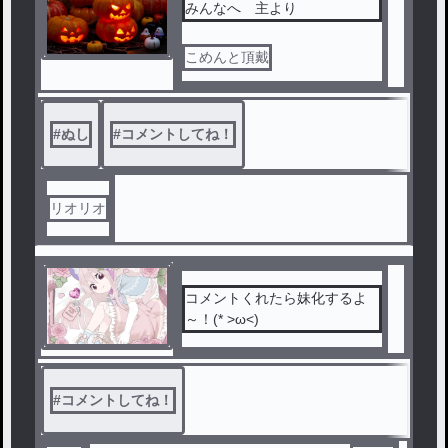
みんなへ 主より
こめんと頂戴
#
ぬし
#
コメントしてね！
リオリオ
コメントくれたら妹化するよ
～！(* >ω<)
#
コメントしてね！