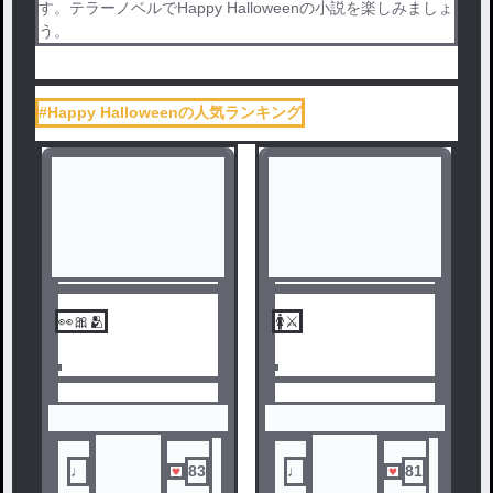
す。テラーノベルでHappy Halloweenの小説を楽しみましょ
う。
#Happy Halloweenの人気ランキング
完
完
結
結
👀🎀🫂
🚺⚔️
♩
83
♩
81