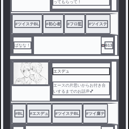
ってもらって！
#
ツイステBL
#
初心者
#
フロ監
#
ツイステ
ばなな！
613
エスデュ
エースの片思いからお付き合
いするまでのお話💭💕
#
BL
#
エスデュ
#
ツイステBL
#
ツイ腐テ