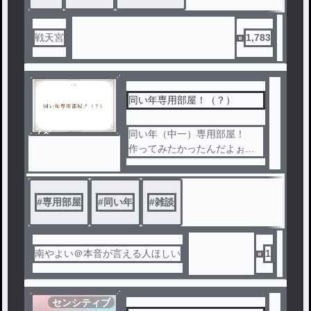
戦天宮
1,783
同い年専用部屋！（？）
ノベ
同い年（中一）専用部屋！
ル
作ってみたかったんだよぉぉ
！！
#
専用部屋
#
同い年
#
雑談
南やよい＠本音が言える人ほしい
1
センシティブ