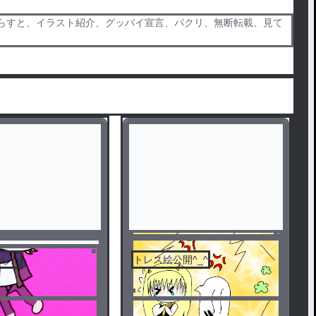
らすと、イラスト紹介、グッバイ宣言、パクリ、無断転載、見て
ました
トレス絵公開^_^