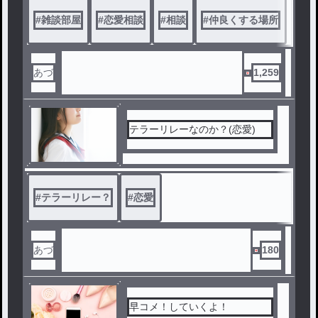
#
雑談部屋
#
恋愛相談
#
相談
#
仲良くする場所
あづ
1,259
テラーリレーなのか？(恋愛)
#
テラーリレー？
#
恋愛
あづ
180
早コメ！していくよ！