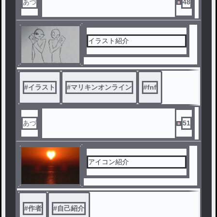
あづ
48
イラスト紹介
#
イラスト
#
マリキンオンライン
#
fnf
あづ
51
アイコン紹介
#
作者
#
自己紹介