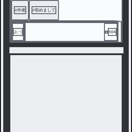
#
作者
#
初めまして
あづ
504