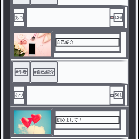
あづ
126
自己紹介
#
作者
#
自己紹介
あづ
501
初めまして！