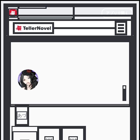
テラーノベル
アプリで開く
アプリでサクサク楽しめる
あづ