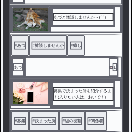
あづと雑談しませんか～(^^)
#
あづ
#
雑談しませんか
#
癒し
あづ
1
募集で決まった所を紹介するよ
！(入りたい人は、おいで！)
#
募集
#
決まった所
#
組の役割
#
関係者