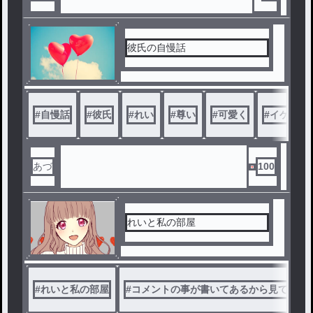
彼氏の自慢話
#
自慢話
#
彼氏
#
れい
#
尊い
#
可愛く
#
イケメン
あづ
100
れいと私の部屋
#
れいと私の部屋
#
コメントの事が書いてあるから見てね