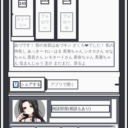
395
319
143
フォ
フォ
ストー
ロワ
ロー
リー
ー
中
あづです！ 前の名前はあづキン ざくろ❤️でした！ 私の
仲良し あっきー れい はる 美海ちゃん シオカさん せな
ちゃん 黒音さん レモネードさん 那奈ちゃん 美麗ちゃ
ん 塩まんじゅう 圭介 まだまだ、居るよ
シェアする
アプリで開く
雑談部屋(相談もあり)