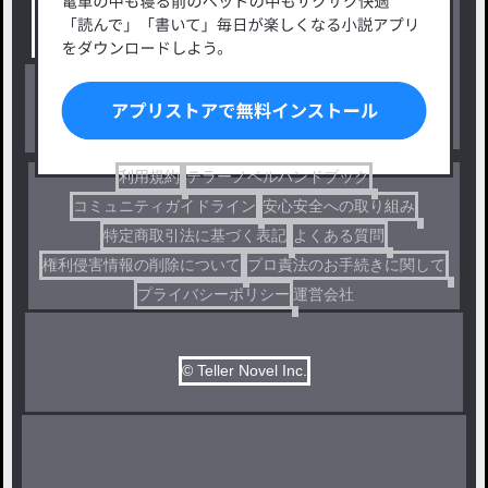
小説コンテスト応募・公募
ファンタジー・異世界・SF
出版・メディアミックス作品
ホラー・ミステリー
BL
ドラマ
コメディ
利用規約
テラーノベルハンドブック
コミュニティガイドライン
安心安全への取り組み
特定商取引法に基づく表記
よくある質問
権利侵害情報の削除について
プロ責法のお手続きに関して
プライバシーポリシー
運営会社
© Teller Novel Inc.