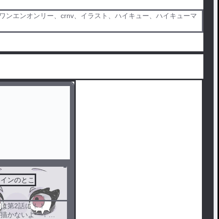
、ワンエンオンリー、crnv、イラスト、ハイキュー、ハイキューマ
メインのとこ
は第2話に！！
か描かないよー！