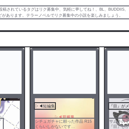
されているタグはリク募集中、気軽に💬してね！、BL、BUDDIIS
どがあります。テラーノベルでリク募集中の小説を楽しみましょう。
▷◀短編集
『目』が
シチュガチャに頼った作品 R15
サムネの子
くらいしかないです
『目』し