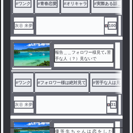
#
ワンク
#
青春恋愛
#
オリキャラ
#
実際ある話＿＿
灰谷 来夢
100
報告＿＿フォロワー様見て｡苦
手な人（？）見ないで
#
ワンク
#
フォロワー様は絶対見て
#
苦手な人は見ないで
灰谷 来夢
31
優 等 生 ち ゃ ん は 恋 を し た