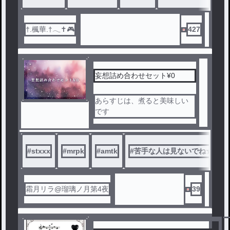
†.楓華.†𓂃✝️🎮
427
あれ……なんでみんな集まって…、
妄想詰め合わせセット¥0
あらすじは、煮ると美味しい
です
なるほど、魔法不全者の子が…、
#
stxxx
#
mrpk
#
amtk
#
苦手な人は見ないでね☆
#
霜月リラ@瑠璃ノ月第4夜
39