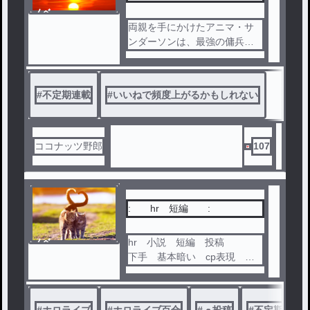
ノベ
ル
両親を手にかけたアニマ・サ
ンダーソンは、最強の傭兵組
織V社で働くことになるが、困
難が待ち受けていて……！？
#
不定期連載
#
いいねで頻度上がるかもしれない
ココナッツ野郎
107
: hr 短編 :
ノベ
hr 小説 短編 投稿
ル
下手 基本暗い cp表現 有
自己満 暇潰し
暗い物から日常的な物まで。