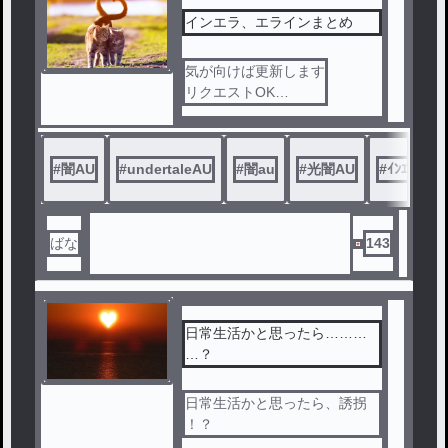
インエラ、エラインまとめ
気が向けば更新します
リクエストOK
違うカプも作ります
#
闇AU
#
undertaleAU
#
闇au
#
光闇AU
#
ｲﾝｴﾗﾜｯｼｮ
ばな
143
日常生活かと思ったら………
…？
日常生活かと思ったら、誘拐
！？