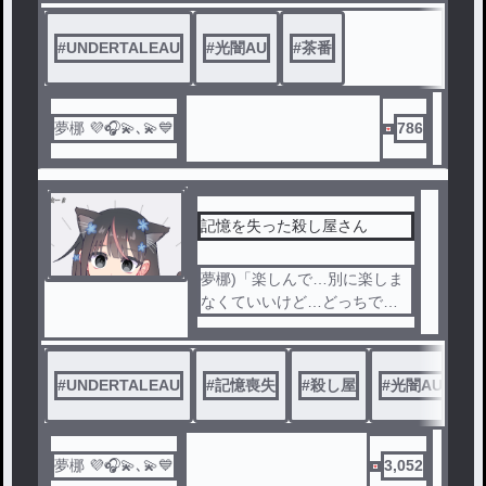
ル
#
UNDERTALEAU
#
光闇AU
#
茶番
夢梛 💜‪🎧💫､💫💙
786
記憶を失った殺し屋さん
夢梛)「楽しんで…別に楽しま
なくていいけど…どっちでも
……」
#
UNDERTALEAU
#
記憶喪失
#
殺し屋
#
光闇AU
夢梛 💜‪🎧💫､💫💙
3,052