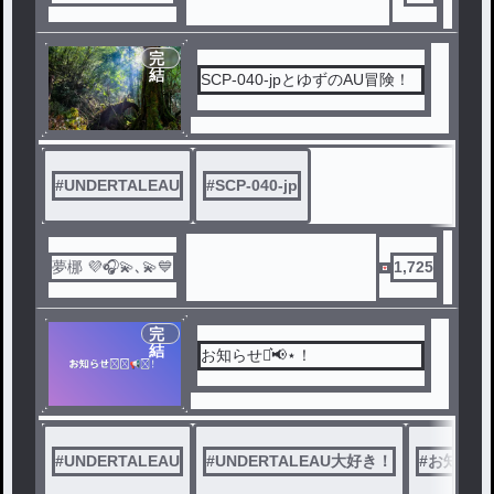
完
結
SCP-040-jpとゆずのAU冒険！
#
UNDERTALEAU
#
SCP-040-jp
夢梛 💜‪🎧💫､💫💙
1,725
完
結
お知らせ⋆͛📢⋆！
#
UNDERTALEAU
#
UNDERTALEAU大好き！
#
お知らせ