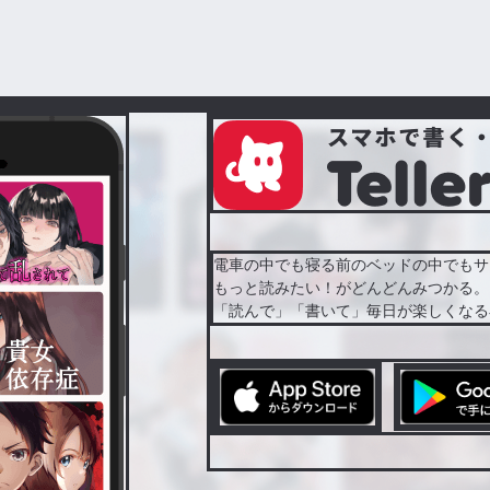
電車の中でも寝る前のベッドの中でもサ
もっと読みたい！がどんどんみつかる。
「読んで」「書いて」毎日が楽しくなる