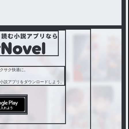
クサク快適に。
小説アプリをダウンロードしよう。