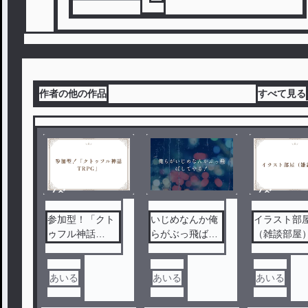
作者の他の作品
すべて見る
ノベ
ノベ
ル
ル
参加型！「クト
いじめなんか俺
イラスト部
ゥフル神話
らがぶっ飛ばし
（雑談部屋
TRPG」
てやる！
あいる
あいる
あいる