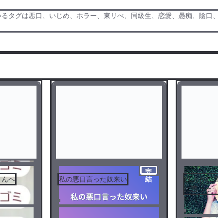
いるタグは悪口、いじめ、ホラー、東リべ、同級生、恋愛、愚痴、陰口、
完
さんへ
私の悪口言った奴来い
BLとかに
結
に言った