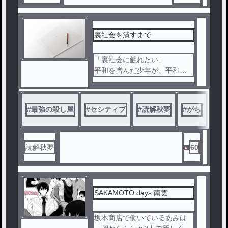
裏社会を潰すまで
「裏社会に触れたい」
平和を憎んだ少年が、平和の
意味を知るまで＿＿
#
最強の殺し屋
#
セシティブ
#
読解秋夢
#
がち
読解秋夢
60
SAKAMOTO days 南雲
坂本商店で働いているあみは