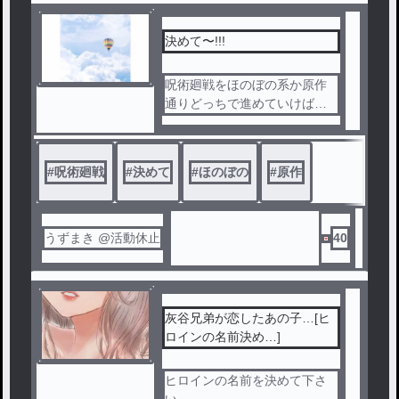
決めて〜!!!
呪術廻戦をほのぼの系か原作
通りどっちで進めていけばい
いか皆さんが決めてください
#
呪術廻戦
#
決めて
#
ほのぼの
#
原作
うずまき @活動休止
40
灰谷兄弟が恋したあの子…[ヒ
ロインの名前決め…]
ヒロインの名前を決めて下さ