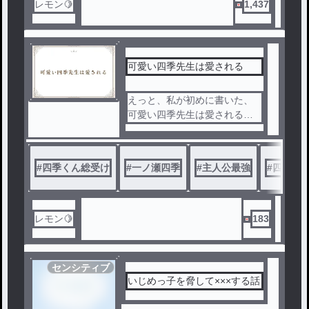
レモン🍋
1,437
可愛い四季先生は愛される
えっと、私が初めに書いた、
可愛い四季先生は愛されるの
小説で、2話を出したつもりな
んだけど、出せてなかったの
で、2話はこちらで見てくださ
#
四季くん総受け
#
一ノ瀬四季
#
主人公最強
#
四季く
い💦
レモン🍋
183
センシティブ
いじめっ子を脅して×××する話