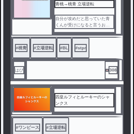
青桃→桃青 立場逆転
自分が攻めだと思っていた青
くんが受けになると言うお話
です
#
桃青
#
立場逆転
#
BL
#
stpr
︎はぴ
308
四皇ルフィとルーキーのシャ
ンクス
#
ワンピース
#
立場逆転