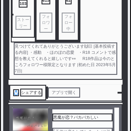
615
62
103
フォ
フォ
ストー
ロワ
ロー
リー
ー
中
見つけてくれてありがとうございます🙌🏻 [基本投稿す
る内容] ・感動 ・ほのぼの恋愛 ・R18 コメントで感
想を教えてくれると嬉しいです👀 R18作品は今のと
ころフォロワー様限定となります |初めた日 2023年5月
7日|
シェアする
アプリで開く
悪魔が恋？バカバカしい