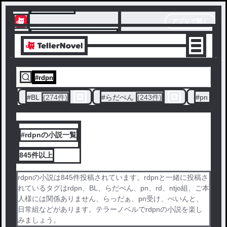
テラーノベル
アプリで開く
アプリでサクサク楽しめる
#
rdpn
#
BL
(274件)
#
らだぺん
(243件)
#
pn
(11
#rdpnの小説一覧
845件
以上
rdpnの小説は845件投稿されています。rdpnと一緒に投稿さ
れているタグはrdpn、BL、らだぺん、pn、rd、ntjo組、ご本
人様には関係ありません、らっだぁ、pn受け、ぺいんと、
日常組などがあります。テラーノベルでrdpnの小説を楽し
みましょう。