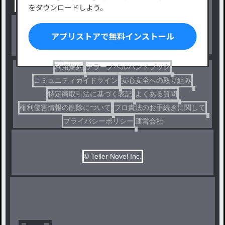
出版・メディアミックス作品
ホラー・ミステリー
BL
ドラマ
コメディ
利用規約
テラーノベルハンドブック
コミュニティガイドライン
安心安全への取り組み
特定商取引法に基づく表記
よくある質問
権利侵害情報の削除について
プロ責法のお手続きに関して
プライバシーポリシー
運営会社
© Teller Novel Inc.