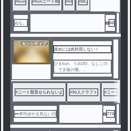
#
kun
#
kunニート部
#
bl
#
BL
ぬな。
60
センシティブ
攻めには絶対屈しない！
ひまkun、うみDD、なしこの
、でき陰の⑱。
若干レイプ気味かも？
地雷さんは🔙
#
ニート部見せられないよ
#
50人クラフト
#
ニート部 B
🕶️寿司@やる気ない🫠
773