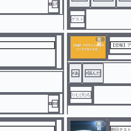
17
ゲスト
完
結
【悲報】
#
あ
#
詰んだ
りむ(天)💪
89
完
結
明日テス