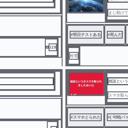
まじ助け
#
明日テストある
#
死んだ
119
粉雪
雑談という
ノベ
スマホ取
ル
#
スマホとられた
#
( ᐛ👐)パ