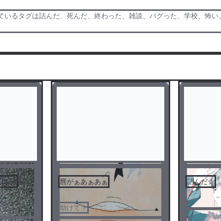
るタグは詰んだ、死んだ、終わった、雑談、バグった、学校、怖い、死ぬ、無
BL話
唇がぁあぁあぁ
詰んだ☆
助けて？