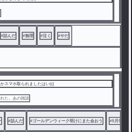
て
#
詰んだ
#
無理
#
泣く
#
やだ
かスマホ取られましたはい(((
られた。あの雑談
ァ
#
詰んだ
#
ゴールデンウィーク明けにまた会おう
#
5月5日に