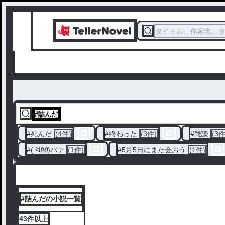
タイトル、作家名、
#
詰んだ
#
死んだ
(4件)
#
終わった
(3件)
#
雑談
(3件
#
( ᐛ👐)パァ
(1件)
#
5月5日にまた会おう
(1件)
#詰んだの小説一覧
43件
以上