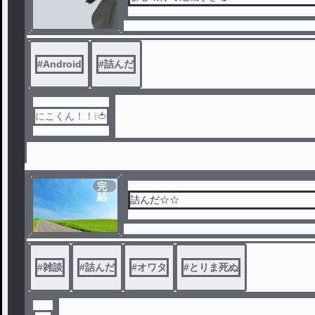
#
Android
#
詰んだ
にこくん！！❕🍅
完
結
詰んだ☆☆
#
雑談
#
詰んだ
#
オワタ
#
とりま死ぬ