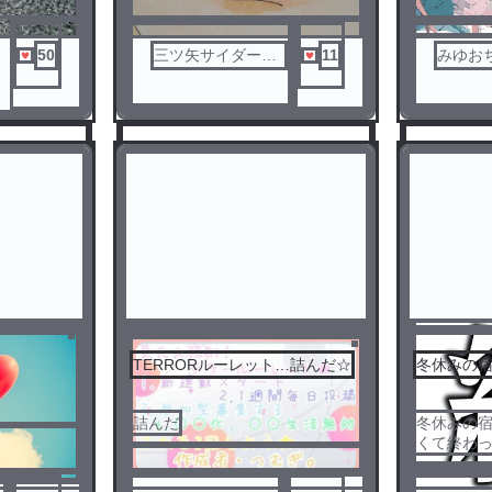
50
三ツ矢サイダー@
11
みゆおち
体調不良系
TERRORルーレット…詰んだ☆
冬休みの
3
4
詰んだ
冬休みの
くて終わっ