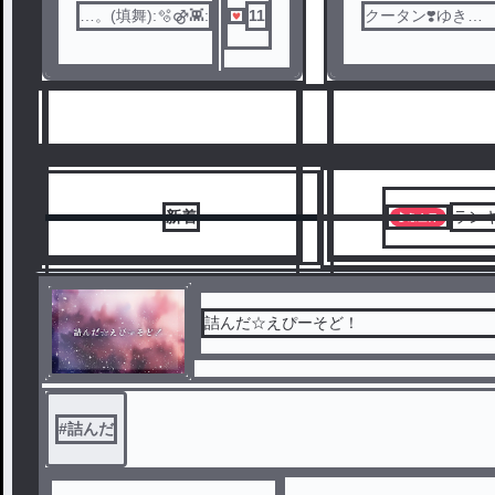
…。(填舞):🫧⚣👾:
11
クータン❣️ゆき🌹
ル
🌙‎🎧໒꒱
新着
ラン
詰んだ☆えぴーそど！
6
7
#
詰んだ