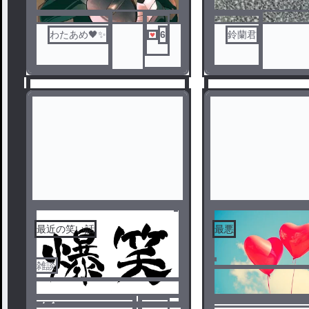
わたあめ🖤✨
6
鈴蘭君
最近の笑い話
最悪
1
2
雑談
ノベ