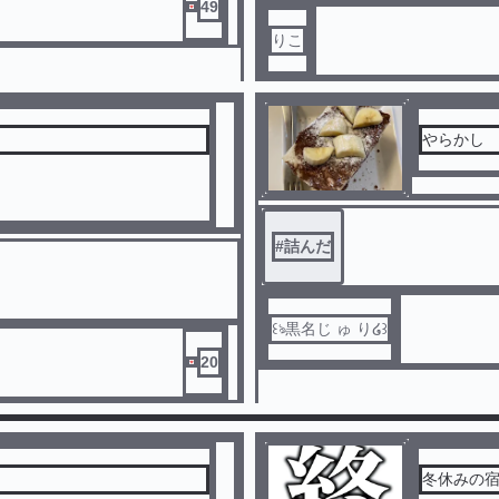
49
りこ
やらかし
#
詰んだ
20
冬休みの