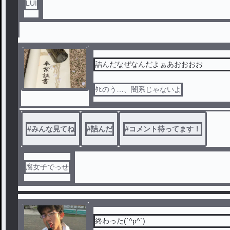
LUI
詰んだなぜなんだよぁあおおおお
ﾀﾋのう…、闇系じゃないよ
#
みんな見てね
#
詰んだ
#
コメント待ってます！
腐女子でっせ
終わった(´^p^`)