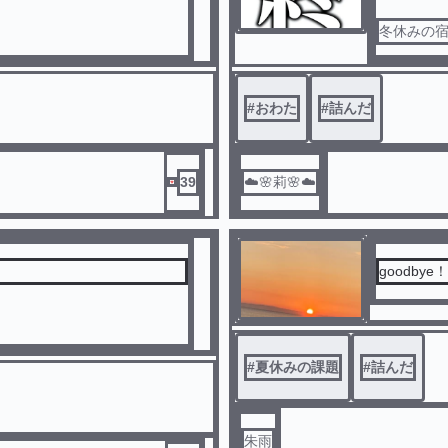
冬休みの
#
おわた
#
詰んだ
39
☁️🌸莉🌸☁️
goodby
#
夏休みの課題
#
詰んだ
朱雨