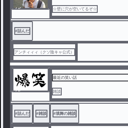
ノベ
☆壁に穴が空いてるぞ☆
ル
#
詰んだ
アンチィィィ（クソ陰キャ公式）
最近の笑い話
ノベ
雑談
ル
#
詰んだ
#
雑談
#
填舞の雑談