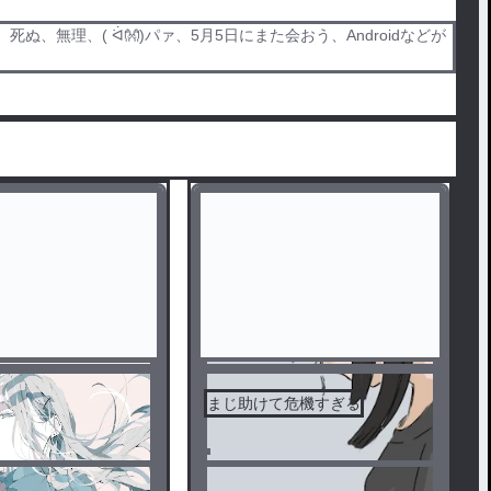
理、( ᐛ👐)パァ、5月5日にまた会おう、Androidなどが
まじ助けて危機すぎる