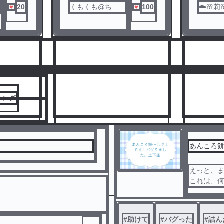
20
くもくも@ちょ
100
☁️🌸莉
い病み期
人気ランキングをみる
キング
あんころ
えっと、
8
9
これは、
#
助けて
#
バグった
#
詰ん