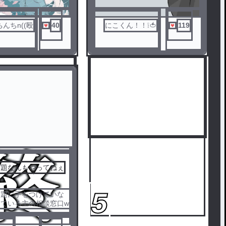
んちn((殴
40
にこくん！！❕🍅
119
宿題なんもやってねぇ
5
宿題に手をつけていな
ている主の相談窓口w