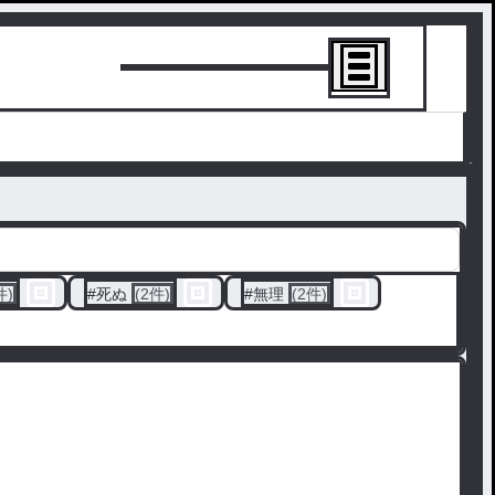
トーリーを書
件)
#
死ぬ
(2件)
#
無理
(2件)