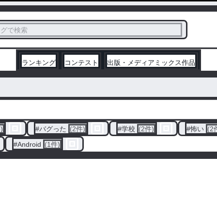
ス
タグで検索
く
ランキング
コンテスト
出版・メディアミックス作品
)
#
バグった
(2件)
#
学校
(2件)
#
怖い
(2
#
Android
(1件)