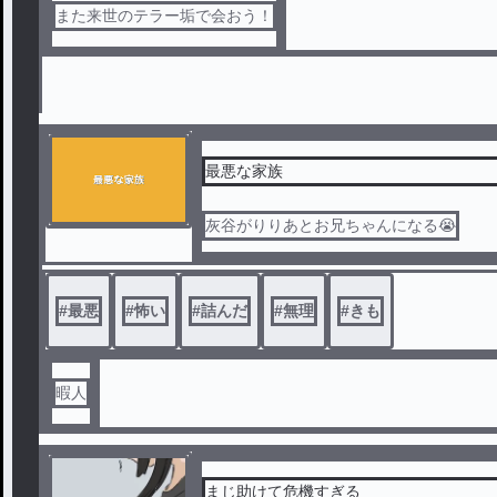
また来世のテラー垢で会おう！
最悪な家族
灰谷がりりあとお兄ちゃんになる😭
#
最悪
#
怖い
#
詰んだ
#
無理
#
きも
暇人
まじ助けて危機すぎる