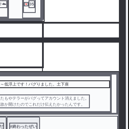
☁️
35
餅～低浮上です！バグりました。土下座
またもやテラーがバグってアカウント消えました。
何故か開けたのでこれだけ伝えたかったんです。
だ
#
終わったぜい