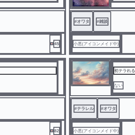
#
オワタ
#
雑談
45
小悪(アイコンメイド中)
初テラれ
ない
#
テラレル
#
オワタ
82
小悪(アイコンメイド中)