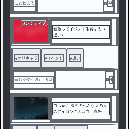
ことねまる
33
センシティブ
頑張ってイベント消費する（
遅い）
#
オリキャラ
#
イベント
#
遅い
蓮歌☆夢小説♪ 復帰
4
自己紹介 漫画のへんな女の人
のアイコンの人は自己責任で
なんかごめん