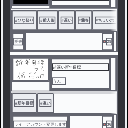
これが嘘か真実かは
こった☆
自分の目で見てね
#
ひな祭り
#
雛人形
#
遅い
#
蘭春
#
ちょいホラー
愛香
29
超遅い新年目標
うん←
#
新年目標
#
遅い
ライ アカウント変更します
36