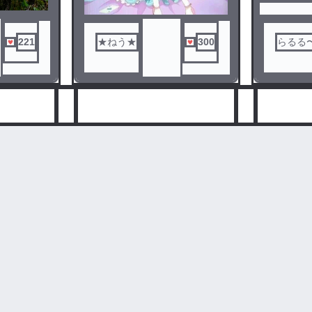
221
★ねう★
300
らるる
人気ランキングをみる
8
9