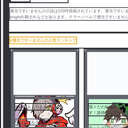
適当ですいませんの小説は103件投稿されています。適当ですいませ
knightA-騎士A-などがあります。テラーノベルで適当ですいま
#適当ですいませんの人気ランキング
俺の恋人（だるさか）
我々だの短編集ゾム
す！誰得なんでしょ
学園祭であることが！？
食べたぜ‼️短編だぜ‼