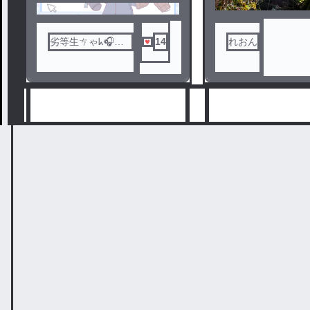
劣等生ㄘゃᖾ🎧🖤
14
れおん
🥀
6
7