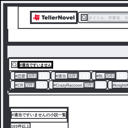
タイトル、作家名、
#
適当ですいません
#
恋愛
(8件)
#
適当
(6件)
#
BL
(5件)
#
CR
(2件)
#
CrazyRaccoon
(2件)
#
knigh
#適当ですいませんの小説一覧
103件
以上