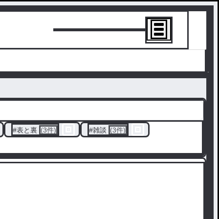
トーリーを書
#
表と裏
(3件)
#
雑談
(3件)