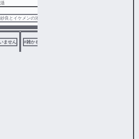
生活
の紗良とイケメンの湊が同居生活ー？
いません
#
雑かも
114