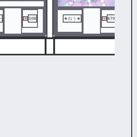
〜
106
★ねう★
670
10