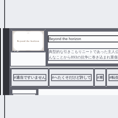
アンテ好き
Beyond the horizon
ノベ
典型的な引きこもりニートであった主人公
ル
んなことから893の抗争に巻き込まれ重
の病院で大規模テロが起き巻き込まれて
るとなんと目の前には女神が！！
#
適当ですいません
#
へたくそだけど許して
#
車
#
転
もちもち赤城