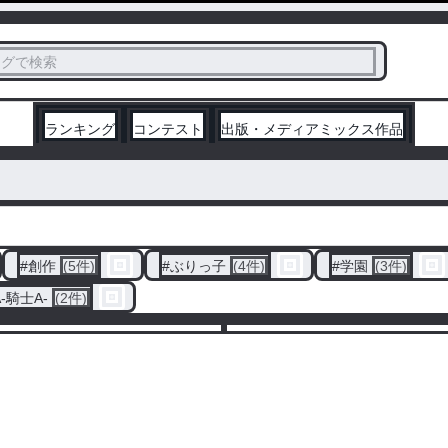
ス
タグで検索
く
ランキング
コンテスト
出版・メディアミックス作品
#
創作
(5件)
#
ぶりっ子
(4件)
#
学園
(3件)
tA-騎士A-
(2件)