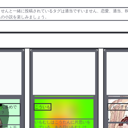
んと一緒に投稿されているタグは適当ですいません、恋愛、適当、BL、創
せんの小説を楽しみましょう。
センシティブ
さん多めで
こういも
ぶりっ子
う？
いもむしはこうたんに片思いを
している。ある日いもむしは誘
️イラスト手