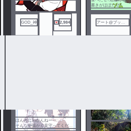
書きがほぼだぜ‼️
GOD_神
2,984
アート@ブック
ノベ
📕
ル
オリキャラストーリー(？)
電車（騎士Ａ）
1
2
ほんとにわかんねーー
そんな中温かく見守ってくだせ
ぇ…