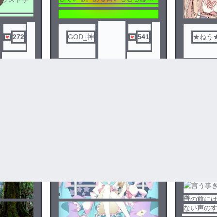
拐された。そこに居たのはこう
たんだった。それで＿＿＿＿
＿。
ノベ
272
GOD_神
541
★ねう
ル
ぶりっ子の裏と表
言う事き
3
4
目の前に
ない声の
ったビビ