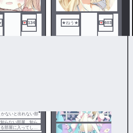
★
134
★ねう★
603
かないと出れない部屋
ぶりっ子の裏と表[２]
5
は知らない部屋、知ら
する部屋に入ってしま
バス、どうなるのか！