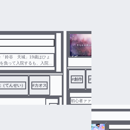
321
もちもち赤城
名もなき
「鈴谷 天城」19歳はひょ
ノベ
その場の
ル
傷を負って入院するも、入院先
死んでしまった。そして目覚め
#
創作
#
適当ですいません
生（てんせい）
#
カオス
初心者ァァァァ！@3食ふりかけ
368