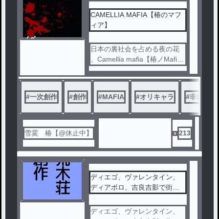
CAMELLIA MAFIA【椿のマフ
ィア】
ノベ
ル
日本の裏社会を占める夜の花
、Camellia mafia【椿ノMafia
】其の麗しく魅惑的な手捌き
で抗争を纏めあげる彼等を御
覧あれ！
#
一次創作
#
創作
#
MAFIA
#
オリキャラ
#
非日常
1週間に一度、月曜日に連載し
ています。気分により不定期
に月曜日と他の曜日にも追加
されるかもです。
雪霙 椿【@休止中】
213
ディエゴ、ヴァレンタイン、
ディアボロ、吉良吉影で街に
出かけたそうです
ディエゴ、ヴァレンタイン、