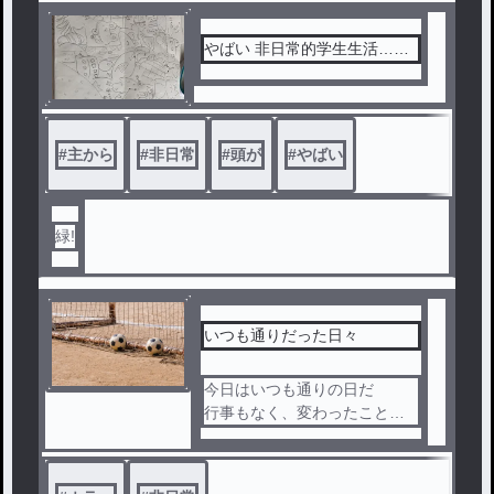
やばい 非日常的学生生活……
#
主から
#
非日常
#
頭が
#
やばい
緑!
いつも通りだった日々
今日はいつも通りの日だ
行事もなく、変わったことも
ない
主人公 横矢健二(よこや けん
じ)は都内の○○高校に通う高校