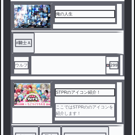
俺の人生
#
騎士Ａ
ウルフ
299
完
結
STPRのアイコン紹介！
ここではSTPRののアイコンを
紹介します！