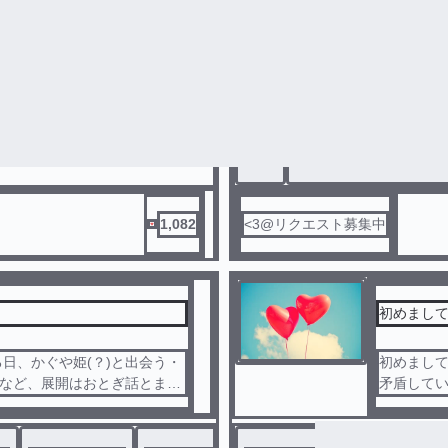
売れっ子
リクエス
#
BL
#
ご本人様とは一切関係
1,082
<3@リクエスト募集中
初めまし
日、かぐや姫(？)と出会う・
初めまし
・など、展開はおとぎ話とまん
矛盾して
ある理由が・・・。他にも、赤
僕にとっ
ふしぎの国のアリスなどの、物
なぜかっ
らおとぎ話、語り継がれている