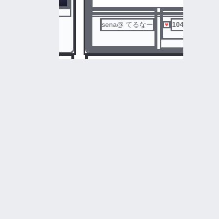
25,947
sena@ てるなー
104
センシティブ
ばうてる❤️💗
5
あらすじって何ですか。