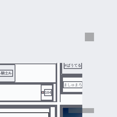
140
tr「ばぁ
vu「やめ
tr「動画
ゆうなほ
vu「ビジ
tk「見慣
sy「見て
完
rt「てる
結
ばうてる
tr「はい
vu「行か
tr「ムリ
sy『性格
#
ばうてる
#
いじめ
tk『器用
#
ばぁ
A-騎士A-
ましゅまろ
104
センシティブ
ばうてるBL