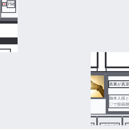
758
ましゅまろ
131
ましゅ
人気ランキングをみる
キング
表裏が真
御本人様
8
9
♡で投稿期
表
vu「てる
tr「ひっ
#
てるばぁう
#
てるばう
#
裏