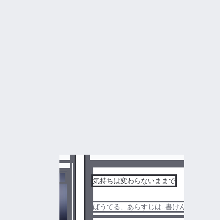
ん、騎士A、ばぁう、騎士a、KnightA、騎士Ａ、騎士A BL、
センシティブ
️🩷
気持ちは変わらないままで
ばうてる、あらすじは..書けん