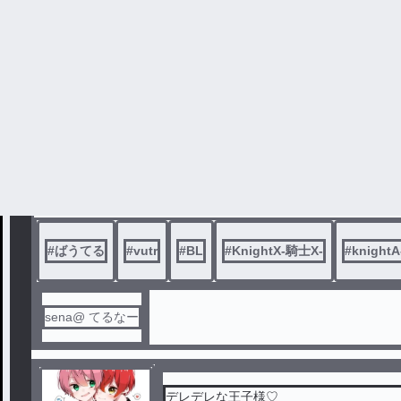
ましゅまろ
気持ちは変わらないままで
ばうてる、あらすじは..書けん
#
ばうてる
#
vutr
#
BL
#
KnightX-騎士X-
#
knight
sena@ てるなー
デレデレな王子様♡