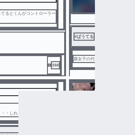
らてるとくんがコントローラー
ばうてる
#
ばうてる
#
BL
#
ばぁう
腐女子の代表わんわん
398
担任の先
見たら分
・・しれませぇん(殴
#
ばうてる
#
knightA-騎士A-