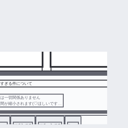
まろ
140
紅葉。ܤ
1,532
逆すぎる件について
とは一切関係ありません
10
間が縮小されます(♡ほしいです)
ちゃーん♡」
つくなぁ！」
trvu
#
ばうてる
#
ばぁうてる
#
vutr