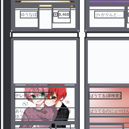
♡で投稿期間が縮小されます(♡
ほしいです)
表
ゆうなほ
8,468
·̩͙꒰ঌ かりんと
vu「てるちゃーん♡」
う。💗💚
tr「ひっつくなぁ！」
裏
tr「ばぁうくーん♡(抱」
vu「やめろ」
tr「動画とかではやってくれるの
に・・・！」
vu「ビジネスだわボケ」
tk「見慣れた光景やなぁ」
sy「見てて飽きないなｗ」
セン
rt「てるとくんここにいるー？」
tr「はいいます！」
vu「行かないで！(泣」
tr「ムリだわ」
sy『性格コロッと変わりすぎだ
デレデレな王子様♡
ばうてる(尿検査)
ろ』
tk『器用やなぁ・・・』
1
2
あらすじ？何それ？あぁ！そう
ばうてるのにょーけ
ゆうのならてるとくんがコント
ローラー代わりにしてたかも！
（？）