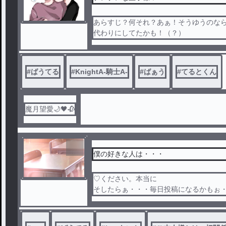
あらすじ？何それ？あぁ！そうゆうのな
代わりにしてたかも！（？）
#
ばうてる
#
KnightA-騎士A-
#
ばぁう
#
てるとくん
魔月望愛🌙🖤🥀
完
結
僕の好きな人は・・・
♡ください。本当に
そしたらぁ・・・毎日投稿になるかもぉ・