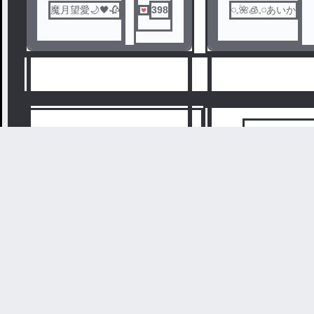
魔月望愛🌙🖤🥀
398
𓏸𓈒🌺🧊𓈒𓏸あいか
新着
ラン
マフィア
6
7
#
ばうてる
#
ばぁうくん
#
てるとくん