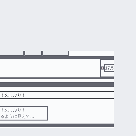
ホストに本気で口説かれる
ト消費➕個人的に書きたい欲爆発
ありません
#
vutr
#
ばうてる
17,572
て！久しぶり！
て！久しぶり！
いるように見えて
ては珍しくない事なんだ！
て？それはね？