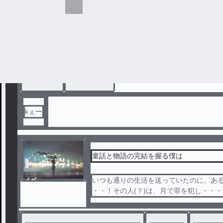
完
結
転校してきた推しにはとある秘密が…？
ばうてるでーーーす！
#
ばうてる
#
てるとくん
kぇー
童話と物語の完結を握る僕は
ノベ
いつも通りの生活を送っていたのに、ある
ル
・・！その人(？)は、月で罪を犯し・・
まなんだけど、なんか違う！それには、
ずきん、シンデレラ、白雪姫、人魚姫、
語の登場人物が現れて・・・！？どうや