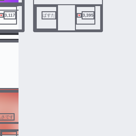
3,117
ぱすた
3,395
19gz3
シティブ
完
ばうてる
マフィア
結
3
4
んさです