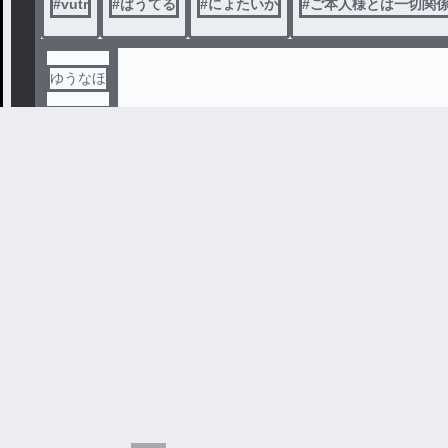
#
vutr
#
ばうてる
#
にょたいか
#
ご本人様とは一切関
ゆうなほ
ばうてる _ 没
ばうてるの学園ぱろ
#
vutr
#
ばうてる
#
BL
#
KnightX-騎士X-
#
knight
sena@ てるなー