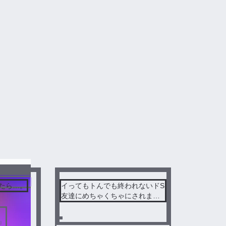
ているタグはばうてる、BL、てるとくん、knightA-騎士A-、ばぁうく
説を楽しみましょう。
センシティブ
シティブ
たら…。
イってもトんでも終われないドS
ばぁうてる❤
友達にめちゃくちゃにされまし
た。
』