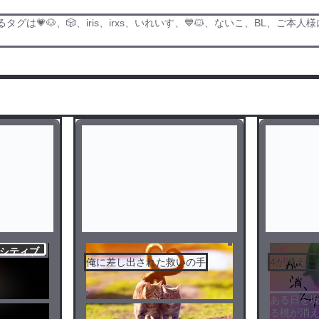
タグは💗🐶、🎲、iris、irxs、いれいす、💙🐱、ないこ、BL、
シティブ
俺に差し出された救いの手
4が消えた
ある日を境
る桃が消