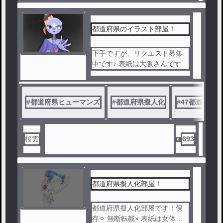
都道府県のイラスト部屋！
下手ですが、リクエスト募集
中です♪ 表紙は大阪さんです！
別に絵と内容びっくりするほ
ど関係ありませんわ🙃
#
都道府県ヒューマンズ
#
都道府県擬人化
#
47都道府県
桜雲
693
都道府県擬人化部屋！
都道府県擬人化部屋です！保
存⚪︎ 無断転載× 表紙は女体化