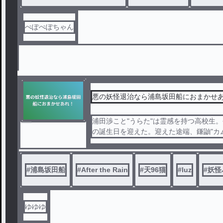
ぺぽぺぽちゃん
悪の妖怪退治なら浦島坂田船におまかせ
浦田渉こと"うらた"は霊感を持つ高校生。今
の誕生日を迎えた。迎えた途端、鎌鼬"カ
ぁ、俺、死ぬんだ」と思った途端、うらた
その影は、学校のクラスメイトで友人で
人間×妖怪の友情、バトル、感動の物語！(
#
浦島坂田船
#
After the Rain
#
天96猫
#
luz
#
妖怪
ゆゆゆ