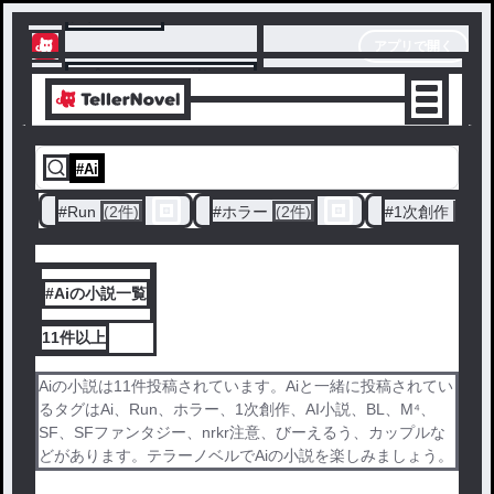
テラーノベル
アプリで開く
アプリでサクサク楽しめる
#
Ai
#
Run
(2件)
#
ホラー
(2件)
#
1次創作
(1件)
#Aiの小説一覧
11件
以上
Aiの小説は11件投稿されています。Aiと一緒に投稿されてい
るタグはAi、Run、ホラー、1次創作、AI小説、BL、M⁴、
SF、SFファンタジー、nrkr注意、びーえるう、カップルな
どがあります。テラーノベルでAiの小説を楽しみましょう。