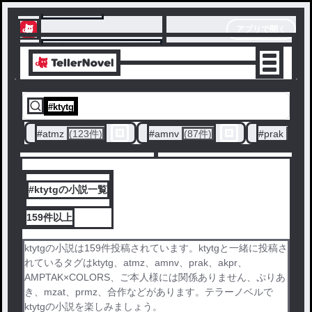
テラーノベル
アプリで開く
アプリでサクサク楽しめる
#
ktytg
#
atmz
(123件)
#
amnv
(87件)
#
prak
(84件
#ktytgの小説一覧
159件
以上
ktytgの小説は159件投稿されています。ktytgと一緒に投稿さ
れているタグはktytg、atmz、amnv、prak、akpr、
AMPTAK×COLORS、ご本人様には関係ありません、ぷりあ
き、mzat、prmz、合作などがあります。テラーノベルで
ktytgの小説を楽しみましょう。