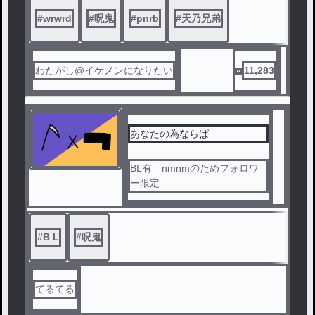
#
wrwrd
#
呪鬼
#
pnrb
#
天乃兄弟
わたがし@イケメンになりたい
11,283
あなたの為ならば
BL有 nmnmのためフォロワ
ー限定
#
B L
#
呪鬼
てるてる