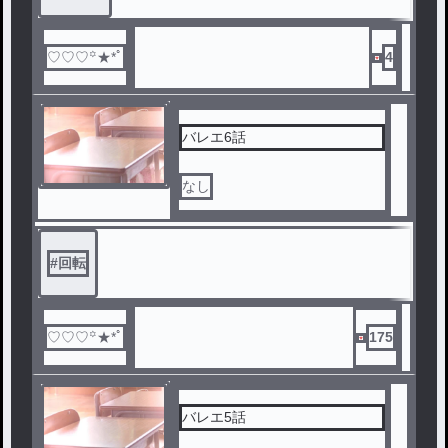
♡♡♡꙳★*ﾟ
4
バレエ6話
なし
#
回転
♡♡♡꙳★*ﾟ
175
バレエ5話