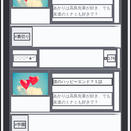
あかりは高島先輩が好き、でも
友達のミナミも好きで？
#
裏切り
♡♡♡꙳★*ﾟ
176
誰のハッピーエンド？１話
あかりは高島先輩が好き、でも
友達のミナミも好きで？
#
学園