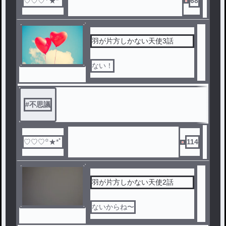
♡♡♡꙳★*ﾟ
68
羽が片方しかない天使3話
ない！
#
不思議
♡♡♡꙳★*ﾟ
114
羽が片方しかない天使2話
ないからね〜