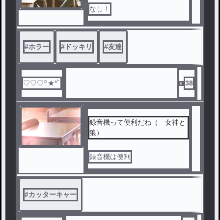
なし！
#
ホラー
#
ドッキリ
#
友達
♡♡♡꙳★*ﾟ
38
録音機って便利だね（ 女神と
狼）
録音機は便利
#
カッターキャー