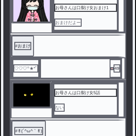
お母さんは口裂け女おまけ1
おまけだよー
#
おまけ
♡♡♡꙳★*ﾟ
49
お母さんは口裂け女5話
ない
#
✌︎(´^ω^｀✌︎)