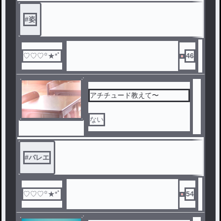
#
姿
♡♡♡꙳★*ﾟ
46
アチチュード教えて〜
ない
#
バレエ
♡♡♡꙳★*ﾟ
54