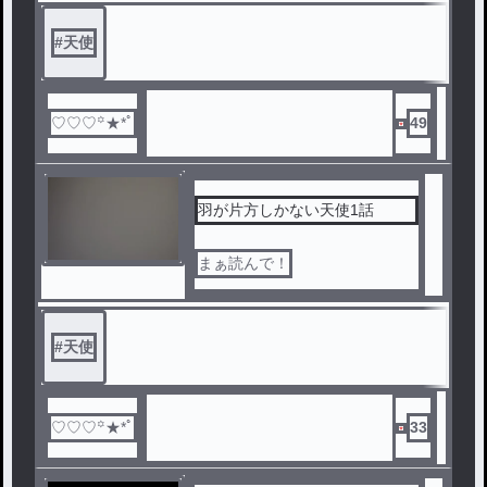
#
天使
♡♡♡꙳★*ﾟ
49
羽が片方しかない天使1話
まぁ読んで！
#
天使
♡♡♡꙳★*ﾟ
33