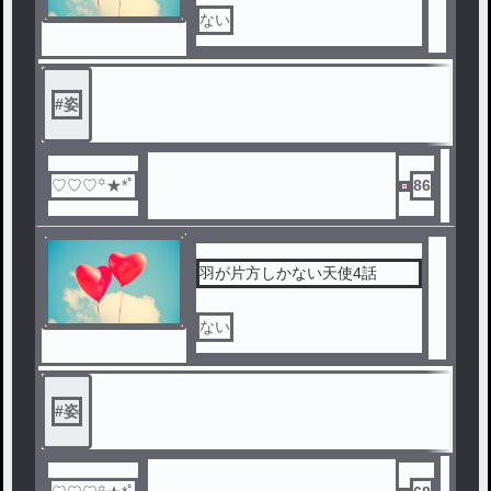
ない
#
姿
♡♡♡꙳★*ﾟ
86
羽が片方しかない天使4話
ない
#
姿