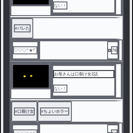
ない！
#
バレた
♡♡♡꙳★*ﾟ
76
お母さんは口裂け女2話
ない！
#
口裂け女
#
ちょいホラー