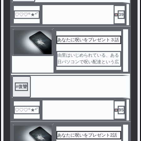
♡♡♡꙳★*ﾟ
39
あなたに呪いをプレゼント３話
由里はいじめられている、ある
日パソコンで呪い配達という広
告を見つけて…？
#
復讐
♡♡♡꙳★*ﾟ
95
あなたに呪いをプレゼント2話