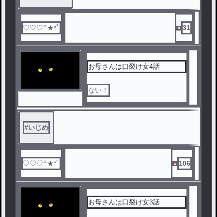
♡♡♡꙳★*ﾟ
31
お母さんは口裂け女4話
ない！
#
いじめ
♡♡♡꙳★*ﾟ
106
お母さんは口裂け女3話