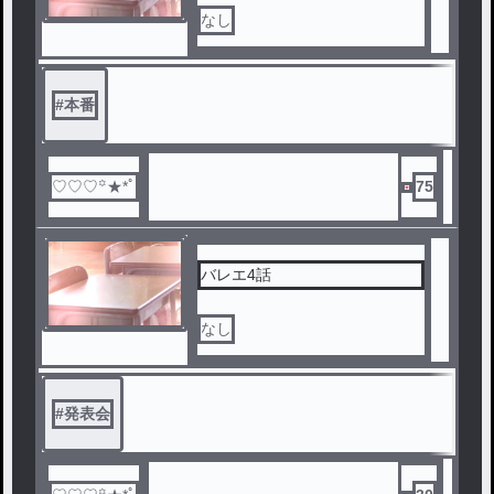
なし
#
本番
♡♡♡꙳★*ﾟ
75
バレエ4話
なし
#
発表会