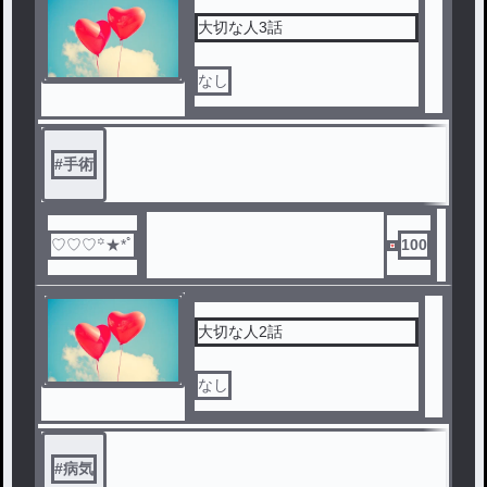
大切な人3話
なし
#
手術
♡♡♡꙳★*ﾟ
100
大切な人2話
なし
#
病気