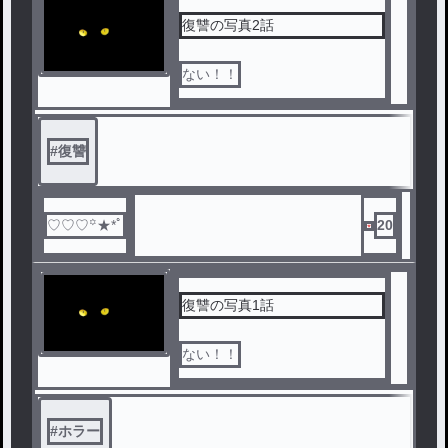
復讐の写真2話
ない！！
#
復讐
♡♡♡꙳★*ﾟ
20
復讐の写真1話
ない！！
#
ホラー