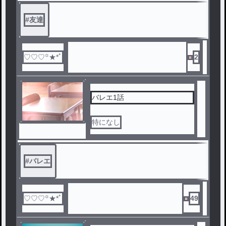
#
友達
♡♡♡꙳★*ﾟ
2
バレエ1話
特になし
#
バレエ
♡♡♡꙳★*ﾟ
49