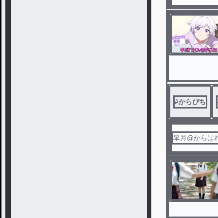
#
からぴち
皐月@からぱ