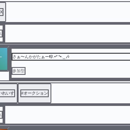
X
れ
さぁ〜んかがたぁー🎼.•*¨*•.¸¸🎶
参加型
いれいす
#
オークション
れ