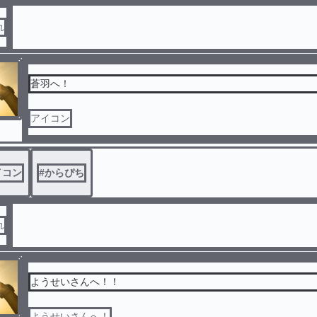
れ
蒼羽へ！
アイコン
イコン
#
からぴち
れ
ようせいさんへ！！
ようせいさんへ！