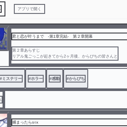
る
アプリで開く
君と恋が叶うまで -第1章完結- 第２章開幕
第２章あらすじ
リアル鬼ごっこが起きてから2ヶ月後、からぴちの皆さんと
豪邸にかくれんぼに
突如始まる人狼ゲーム中には裏切り物も？！
はたして今回もからぴちといれいすは
#
ミステリー
#
ホラー
#
感動
#
からぴち
生きて帰る事が出来るのか？！
れ
捕まったらs○x