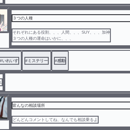
３つの人種
それぞれにある役割、、、人間、、、SUY、、、加神
３つの人種の運命はいかに、、、
#
いれいす
#
ミステリー
#
感動
れ
皆んなの相談場所
どんどんコメントしてね、なんでも相談乗るよ