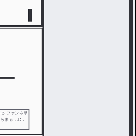
⛄ ファンネ皐
そらまる．ﾕｩ．