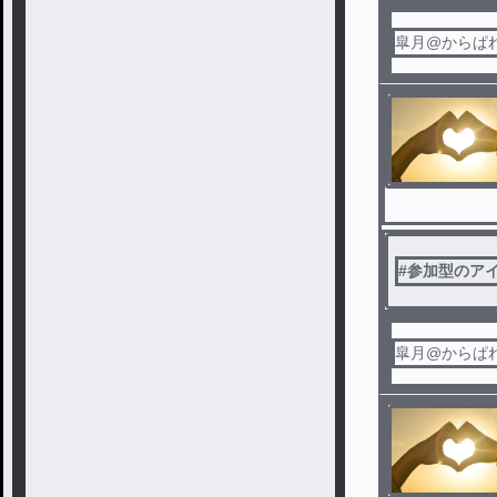
皐月@からぱ
#
参加型のア
皐月@からぱ