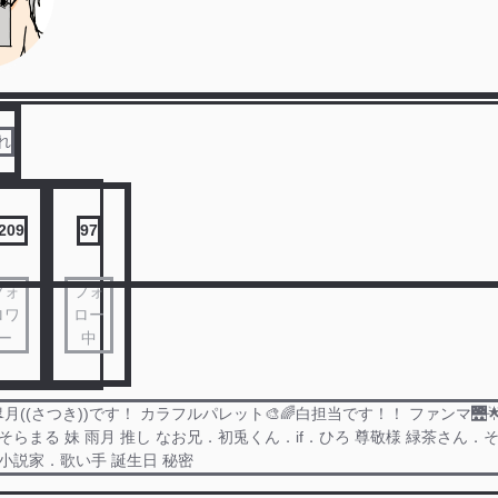
れ
,209
97
フォ
フォ
ロワ
ロー
ー
中
((さつき))です！ カラフルパレット🎨🌈白担当です！！ ファンマ🌉
方 そらまる 妹 雨月 推し なお兄．初兎くん．if．ひろ 尊敬様 緑茶さん．
 小説家．歌い手 誕生日 秘密