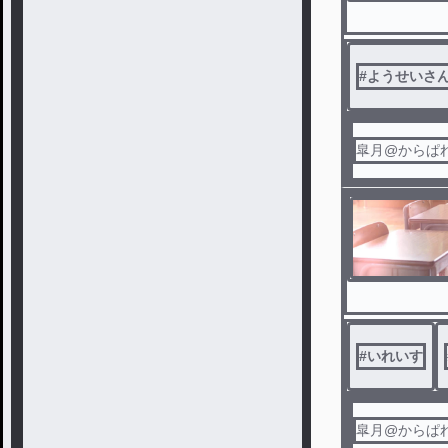
#
ようせいさ
皐月@からぱ
#
いれいす
皐月@からぱ