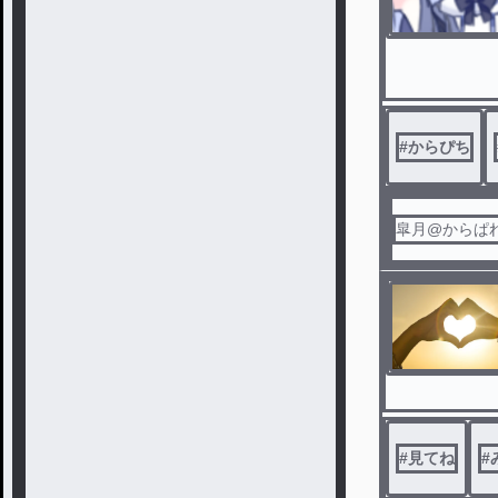
#
からぴち
皐月@からぱ
#
見てね
#