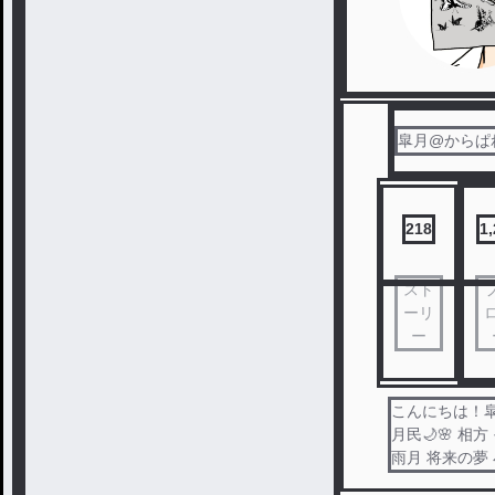
皐月@からぱ
218
1
スト
ーリ
ー
こんにちは！皐月
月民🌙🌸 相
雨月 将来の夢