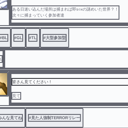
ある日迷い込んだ場所は捕まれば即s○xの謎めいた世界？！
次々に捕まっていく参加者達
果たして参加者達の運命は？！
#
BL
#
GL
#
TL
#
大型参加型
れ
皆さん見てください！
見て
みんな見てね
#
見た人強制TERRORリレー