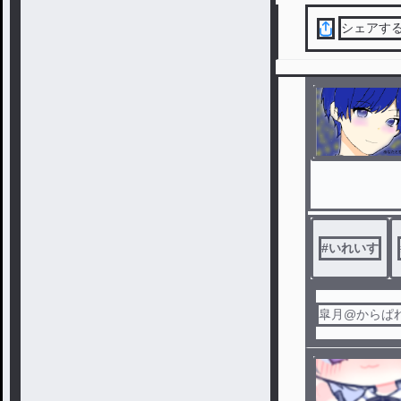
シェアす
#
いれいす
皐月@からぱ