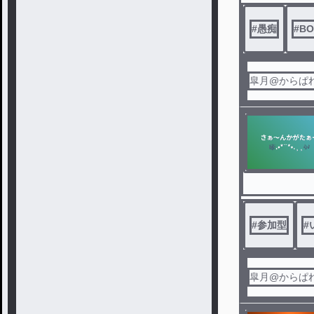
#
愚痴
#
BO
皐月@からぱ
#
参加型
#
皐月@からぱ