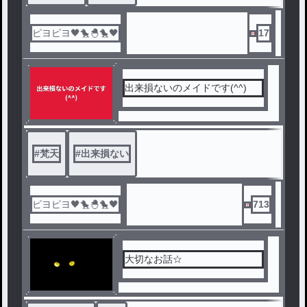
ピヨピヨ🖤🐤🐣🐤🖤
17
出来損ないのメイドです(^^)
#
梵天
#
出来損ない
ピヨピヨ🖤🐤🐣🐤🖤
713
大切なお話☆