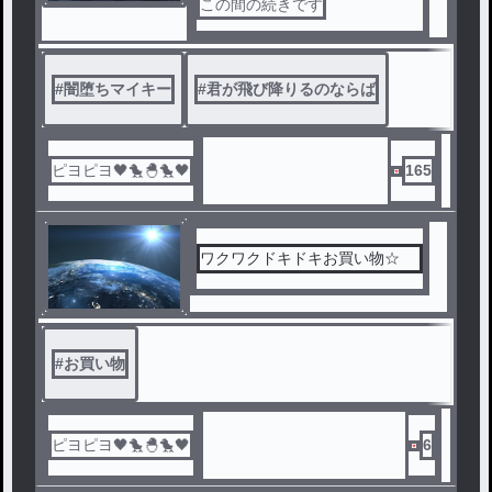
この間の続きです
#
闇堕ちマイキー
#
君が飛び降りるのならば
ピヨピヨ🖤🐤🐣🐤🖤
165
ワクワクドキドキお買い物☆
#
お買い物
ピヨピヨ🖤🐤🐣🐤🖤
6