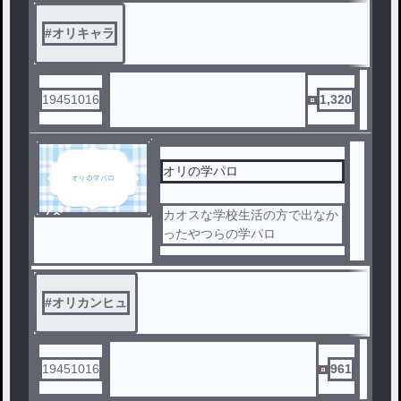
#
オリキャラ
19451016
1,320
オリの学パロ
ノベ
カオスな学校生活の方で出なか
ル
ったやつらの学パロ
#
オリカンヒュ
19451016
961