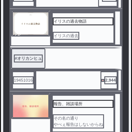
イリスの過去物語
ノベ
イリスの過去
ル
#
オリカンヒュ
19451016
2,944
報告、雑談場所
その名の通り
やべぇ報告はしないからね