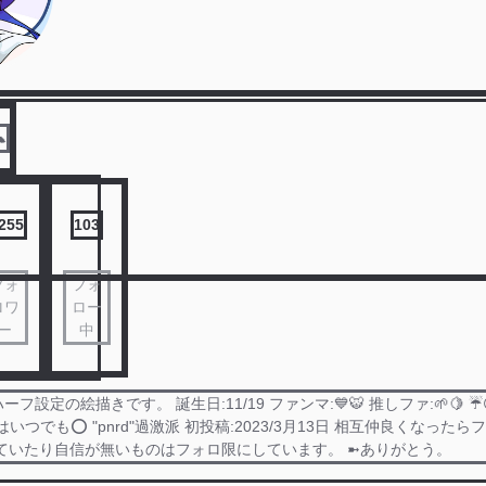

,255
103
フォ
フォ
ロワ
ロー
ー
中
設定の絵描きです。 誕生日:11/19 ファンマ:💙🐯 推しファ:🌱🍋 ☔😐💫 
はいつでも️⭕ "pnrd"過激派 初投稿:2023/3月13日 相互仲良くなったら
ていたり自信が無いものはフォロ限にしています。 ➼ありがとう。