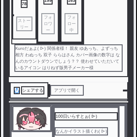
199
163
78
フォ
フォ
ストー
ロワ
ロー
リー
ー
中
Kuroだぁよ( ᐕ) 関係者様！ 親友 ゆあっち、よずっち
相方 わぬっち 双子 ららはさん カバー画像の数字は な
んのカウントダウンでしょう？？ 使わせていただいて
いるアイコン はりねず版男子メーカー様
シェアする
アプリで開く
100日いらすとぉ( ᐕ)
なんかイラスト描くわ( ᐕ)