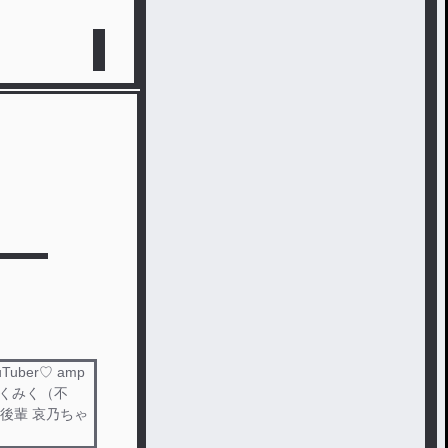
uber♡ amp
みくみく（不
後輩 哀乃ちゃ